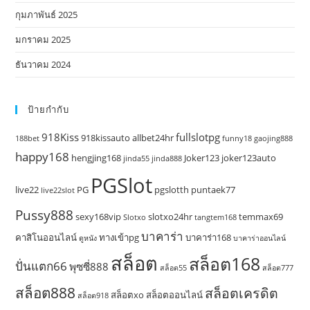
กุมภาพันธ์ 2025
มกราคม 2025
ธันวาคม 2024
ป้ายกำกับ
918Kiss
fullslotpg
918kissauto
allbet24hr
188bet
funny18
gaojing888
happy168
hengjing168
Joker123
joker123auto
jinda55
jinda888
PGSlot
live22
PG
pgslotth
puntaek77
live22slot
Pussy888
sexy168vip
slotxo24hr
temmax69
Slotxo
tangtem168
บาคาร่า
คาสิโนออนไลน์
ทางเข้าpg
บาคาร่า168
ดูหนัง
บาคาร่าออนไลน์
สล็อต
สล็อต168
ปั่นแตก66
พุซซี่888
สล็อต55
สล็อต777
สล็อต888
สล็อตเครดิต
สล็อตxo
สล็อตออนไลน์
สล็อต918