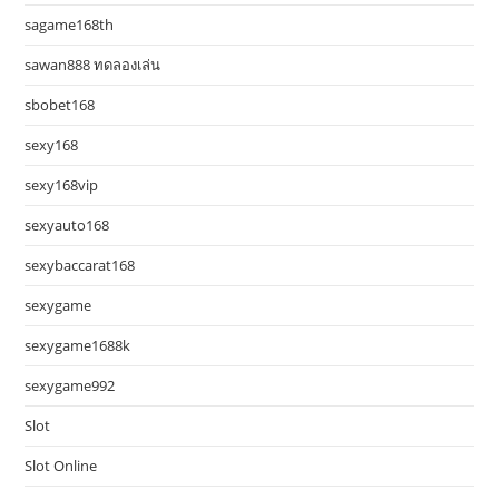
sagame168th
sawan888 ทดลองเล่น
sbobet168
sexy168
sexy168vip
sexyauto168
sexybaccarat168
sexygame
sexygame1688k
sexygame992
Slot
Slot Online