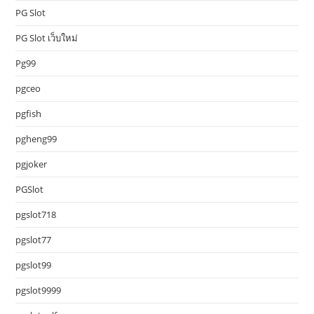
PG Slot
PG Slot เว็บใหม่
Pg99
pgceo
pgfish
pgheng99
pgjoker
PGSlot
pgslot718
pgslot77
pgslot99
pgslot9999