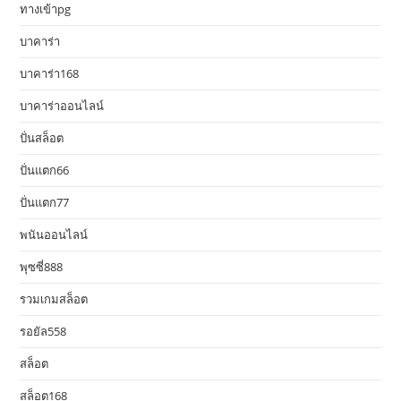
ทางเข้าpg
บาคาร่า
บาคาร่า168
บาคาร่าออนไลน์
ปั่นสล็อต
ปั่นแตก66
ปั่นแตก77
พนันออนไลน์
พุซซี่888
รวมเกมสล็อต
รอยัล558
สล็อต
สล็อต168