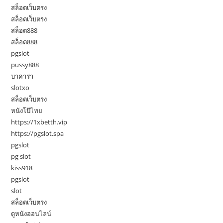
มี
สล็อตเว็บตรง
ชีวิต
ที่
สล็อตเว็บตรง
ดี
ขึ้น
สล็อต888
สล็อต888
pgslot
pussy888
บาคาร่า
slotxo
สล็อตเว็บตรง
หนังโป๊ไทย
https://1xbetth.vip
https://pgslot.spa
pgslot
pg slot
kiss918
pgslot
slot
สล็อตเว็บตรง
ดูหนังออนไลน์