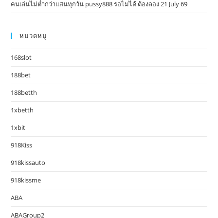
คนเล่นไม่ต่ำกว่าแสนทุกวัน pussy888 รอไม่ได้ ต้องลอง 21 July 69
หมวดหมู่
168slot
188bet
188betth
1xbetth
1xbit
918Kiss
918kissauto
918kissme
ABA
ABAGroup2