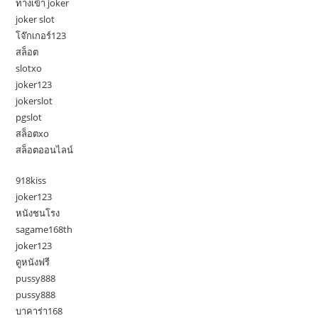
ทางเข้า joker
joker slot
โจ๊กเกอร์123
สล็อต
slotxo
joker123
jokerslot
pgslot
สล็อตxo
สล็อตออนไลน์
918kiss
joker123
หนังชนโรง
sagame168th
joker123
ดูหนังฟรี
pussy888
pussy888
บาคาร่า168