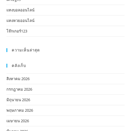
แทงบอลออนไลน์
แทงหวยออนไลน์
โจ๊กเกอร์123
ความเห็นล่าสุด
คลังเก็บ
สิงหาคม 2026
กรกฎาคม 2026
มิถุนายน 2026
พฤษภาคม 2026
เมษายน 2026