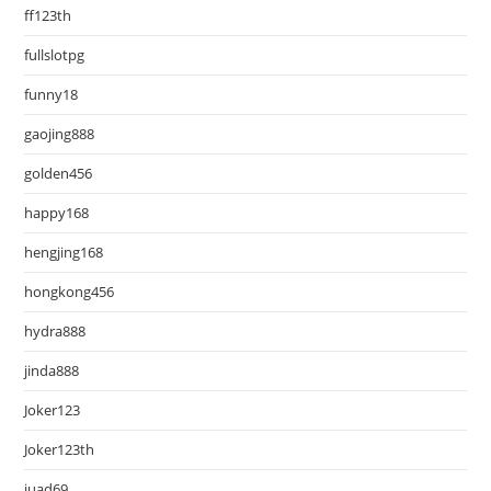
ff123th
fullslotpg
funny18
gaojing888
golden456
happy168
hengjing168
hongkong456
hydra888
jinda888
Joker123
Joker123th
juad69