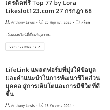
เครดิตฟรี Top 77 by Lora
Likeslot123.com 27 กรกฎา 68
Post
Post
Post
Anthony Lewis
25 มิถุนายน 2025
สล็อต
author:
published:
category:
สล็อตออนไลน์ที่เยี่ยมที่สุดจาก…
Live22
Continue Reading
เว็บ
ที่
คน
รัก
สล็อต
ห้าม
LifeLink แพลตฟอร์มที่มุ่งให้ข้อมูล
พลาด
แจก
และคำแนะนำในการพัฒนาชีวิตส่วน
เครดิต
ฟรี
บุคคล สู่การเติบโตและการมีชีวิตที่ดี
ทุก
เดือน
ปลอดภัย
ขึ้น
ทุก
การ
เดิม
พัน
Post
Post
Anthony Lewis
18 ธันวาคม 2024
ให้