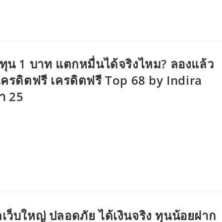
ตทุน 1 บาท แตกหมื่นได้จริงไหม? ลองแล้ว
ครดิตฟรี เครดิตฟรี Top 68 by Indira
า 25
เว็บใหญ่ ปลอดภัย ได้เงินจริง ทุนน้อยฝาก