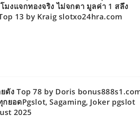
ั่วโมงแจกทองจริง ไม่จกตา มูลค่า 1 สลึง
ได้ Top 13 by Kraig slotxo24hra.com
ค่ายดัง Top 78 by Doris bonus888s1.co
งทุกยอดPgslot, Sagaming, Joker pgslot
ust 2025