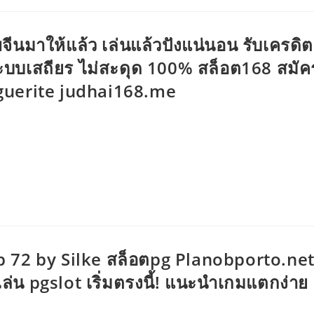
ีนมาให้แล้ว เล่นแล้วปังแน่นอน รับเครดิต
ระบบเสถียร ไม่สะดุด 100% สล็อต168 สมัค
rguerite judhai168.me
Top 72 by Silke สล็อตpg Planobporto.ne
ล่น pgslot เริ่มตรงนี้! แนะนำเกมแตกง่าย