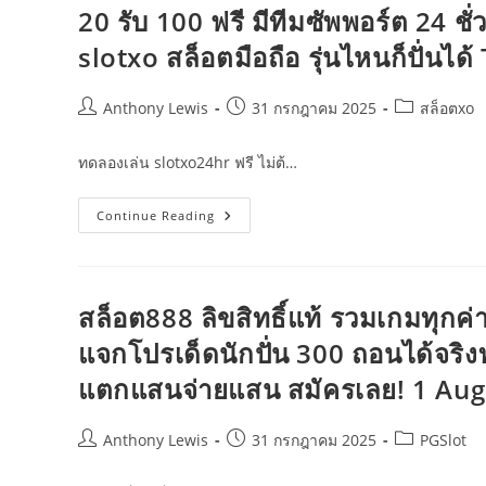
บาท
สมัคร
20 รับ 100 ฟรี มีทีมซัพพอร์ต 24 ช
แตก
ง่าย
หมื่น
จ่าย
slotxo สล็อตมือถือ รุ่นไหนก็ปั่น
ได้
เต็ม
จริง
ทุก
ไหม?
บาท
ลอง
28
Post
Post
Post
Anthony Lewis
31 กรกฎาคม 2025
สล็อตxo
แล้ว
สิง
มาบ
หา
author:
published:
category:
อก
25
พนัน
ทดลองเล่น slotxo24hr ฟรี ไม่ต้…
ออนไลน์
เว็บ
แม่
Slotxo
Continue Reading
สล็อต
11
เครดิต
ก.ค.
ฟรี
2025
เครดิต
Slotxo
ฟรี
สล็อต
Top
เว็บ
68
สล็อต888 ลิขสิทธิ์แท้ รวมเกมทุก
ใหญ่
By
ปลอดภัย
Indira
แจกโปรเด็ดนักปั่น 300 ถอนได้จริ
ได้
สล็อต168
เงิน
Happy168.site
แตกแสนจ่ายแสน สมัครเลย! 1 Aug
จริง
10
ทุน
สิง
น้อย
หา
ฝาก
25
Post
Post
Post
Anthony Lewis
31 กรกฎาคม 2025
PGSlot
20
รับ
author:
published:
category:
100