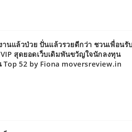
นแล้วป่วย ปั่นแล้วรวยดีกว่า ชวนเพื่อนรั
IP สุดยอดเว็บเดิมพันขวัญใจนักลงทุน
่วน Top 52 by Fiona moversreview.in