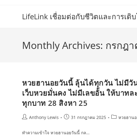
Skip
to
LifeLink เชื่อมต่อกับชีวิตและการเติ
content
Monthly Archives: กรกฎา
หวยฮานอยวันนี้ ลุ้นได้ทุกวัน ไม่
เว็บหวยมั่นคง ไม่มีเลขอั้น ให้บาท
ทุกบาท 28 สิงหา 25
Post
Post
Post
Anthony Lewis
31 กรกฎาคม 2025
หวยฮานอ
author:
published:
category:
ทำความเข้าใจ หวยฮานอยวันนี้ กล…