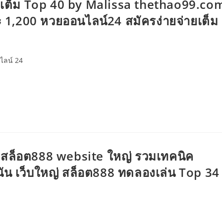
่ายเต็ม Top 40 by Malissa thethao99.co
ะ 1,200 หวยออนไลน์24 สมัครง่ายจ่ายเต็ม
ไลน์ 24
 สล็อต888 website ใหญ่ รวมเทคนิค
พนัน เว็บใหญ่ สล็อต888 ทดลองเล่น Top 34