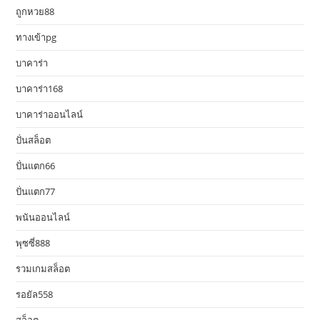
ถูกหวย88
ทางเข้าpg
บาคาร่า
บาคาร่า168
บาคาร่าออนไลน์
ปั่นสล็อต
ปั่นแตก66
ปั่นแตก77
พนันออนไลน์
พุซซี่888
รวมเกมสล็อต
รอยัล558