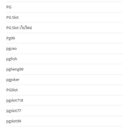
PG
PG Slot
PG Slot เว็บใหม่
Pg99
pgceo
pgfish
pgheng99
pgjoker
PGSlot
pgslot718
pgslot77
pgslot99