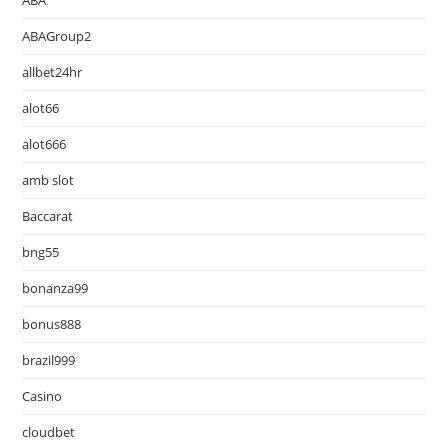
ABA
ABAGroup2
allbet24hr
alot66
alot666
amb slot
Baccarat
bng55
bonanza99
bonus888
brazil999
Casino
cloudbet