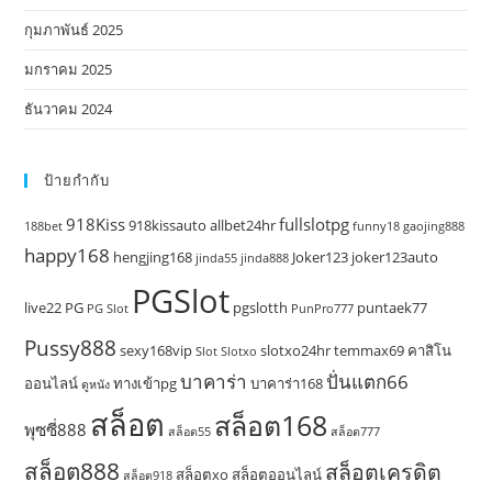
กุมภาพันธ์ 2025
มกราคม 2025
ธันวาคม 2024
ป้ายกำกับ
918Kiss
fullslotpg
918kissauto
allbet24hr
188bet
funny18
gaojing888
happy168
hengjing168
Joker123
joker123auto
jinda55
jinda888
PGSlot
live22
PG
pgslotth
puntaek77
PG Slot
PunPro777
Pussy888
sexy168vip
slotxo24hr
temmax69
คาสิโน
Slot
Slotxo
บาคาร่า
ปั่นแตก66
ออนไลน์
ทางเข้าpg
บาคาร่า168
ดูหนัง
สล็อต
สล็อต168
พุซซี่888
สล็อต55
สล็อต777
สล็อต888
สล็อตเครดิต
สล็อตxo
สล็อตออนไลน์
สล็อต918