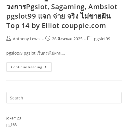
วงการPgslot, Sagaming, Ambslot
pgslot99 แจก จ่าย จริง ไม่ขายฝัน
Top 14 by Elliot couppie.com
Post
Post
Post
Anthony Lewis
26 สิงหาคม 2025
pgslot99
author:
published:
category:
pgslot99 pgslot เว็บตรงไม่ผ่าน…
Pgslot
Continue Reading
30
ส.ค.
68
Pgheng99
เกม
คุณภาพ
รวม
ทุก
ค่าย
ชั้น
นำ
ฝาก
joker123
ทั้ง
วัน
pg168
100%