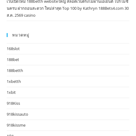
เว็บเปิดใหม่ 188betth websiteใหญ่ สล็อตเว็บตรงไม่ผ่านเอเย่นต์ โปรโมชั่
นครบ ฝากถอนสะดวก ใหม่ล่าสุด Top 100 by Kathryn 188Bets4.com 30
ส.ค. 2569 casino
หมวดหมู่
168slot
188bet
188betth
1xbetth
1xbit
918Kiss
918kissauto
918kissme