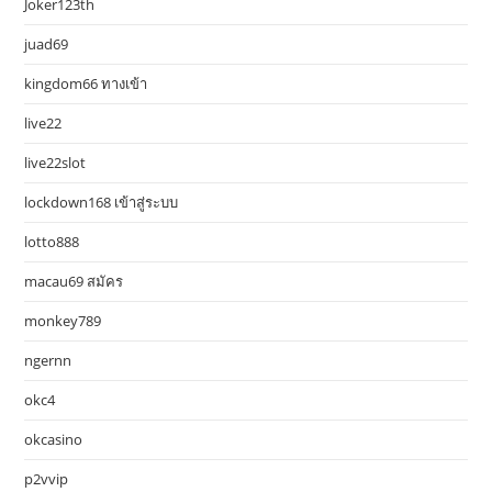
Joker123th
juad69
kingdom66 ทางเข้า
live22
live22slot
lockdown168 เข้าสู่ระบบ
lotto888
macau69 สมัคร
monkey789
ngernn
okc4
okcasino
p2vvip