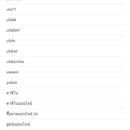
ufa77
ufa88
ufa8997
ufa9r
ufabet
ufabombx
veewin
yaibet
คาสิโน
คาสิโนออนไลน์
ซื้อหวยออนไลน์ 24
ดูหนังออนไลน์