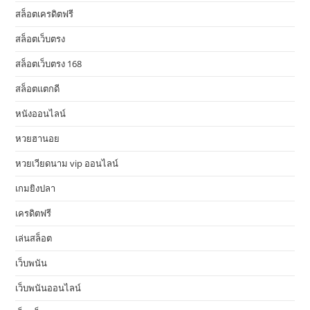
สล็อตเครดิตฟรี
สล็อตเว็บตรง
สล็อตเว็บตรง 168
สล็อตแตกดี
หนังออนไลน์
หวยฮานอย
หวยเวียดนาม vip ออนไลน์
เกมยิงปลา
เครดิตฟรี
เล่นสล็อต
เว็บพนัน
เว็บพนันออนไลน์