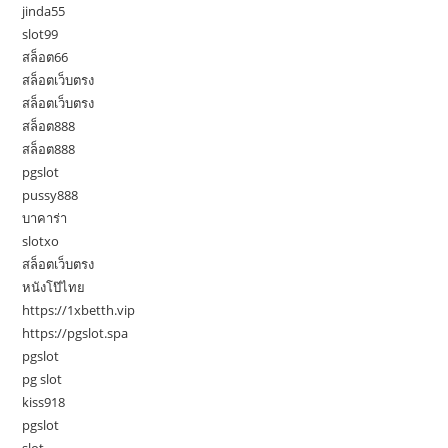
มาตรฐาน
jinda55
หัว
slot99
แถว
ของ
สล็อต66
วงการPgslot,
สล็อตเว็บตรง
Sagaming,
Ambslot
สล็อตเว็บตรง
Pgslot99
แจก
สล็อต888
จ่าย
สล็อต888
จริง
ไม่
pgslot
ขาย
ฝัน
pussy888
Top
บาคาร่า
14
By
slotxo
Elliot
Couppie.com
สล็อตเว็บตรง
หนังโป๊ไทย
https://1xbetth.vip
https://pgslot.spa
pgslot
pg slot
kiss918
pgslot