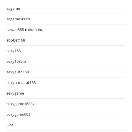
sagame
sagame168th
sawan888 ทดลองเล่น
sbobet168
sexy168
sexy168vip
sexyauto168
sexybaccarat168
sexygame
sexygame1688k
sexygame992
Slot