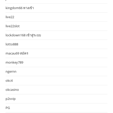
kingdom66 ทางเข้า
live22
live22slot
lockdown168 เข้าสู่ระบบ
lotto888
macau69 สมัคร
monkey789
ngernn
okc4
okcasino
p2vvip
PG