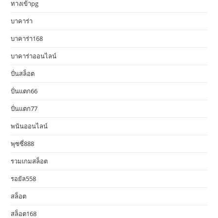
ทางเข้าpg
บาคาร่า
บาคาร่า168
บาคาร่าออนไลน์
ปั่นสล็อต
ปั่นแตก66
ปั่นแตก77
พนันออนไลน์
พุซซี่888
รวมเกมสล็อต
รอยัล558
สล็อต
สล็อต168