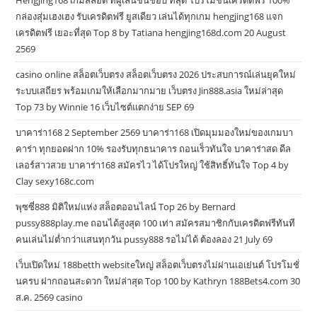
Hengjing168 เกมสล็อต ที่ผู้เล่นชื่นชอบ ที่สุด โปรโมชั่นเครดิตฟรี 100%
กล่องสุ่มเฮงเฮง รับเครดิตฟรี ยูสเดียว เล่นได้ทุกเกม hengjing168 แจก
เครดิตฟรี เยอะที่สุด Top 8 by Tatiana hengjing168d.com 20 August
2569
casino online สล็อตเว็บตรง สล็อตเว็บตรง 2026 ประสบการณ์เล่นยุคใหม่
ระบบเสถียร พร้อมเกมให้เลือกมากมาย เว็บตรง Jin888.asia ใหม่ล่าสุด
Top 73 by Winnie 16 เว็บไซต์แตกง่าย SEP 69
บาคาร่า168 2 September 2569 บาคาร่า168 เปิดมุมมองใหม่ของเกมบา
คาร่า ทุกยอดฝาก 10% รองรับทุกธนาคาร ถอนเร็วทันใจ บาคาร่าสด ดีล
เลอร์สาวสวย บาคาร่า168 สมัครไว ได้โปรใหญ่ ใช้สิทธิ์ทันใจ Top 4 by
Clay sexy168c.com
พุซซี่888 มิติใหม่แห่ง สล็อตออนไลน์ Top 26 by Bernard
pussy888play.me ถอนได้สูงสุด 100 เท่า สมัครสมาชิกกับเครดิตฟรีทันที
คนเล่นไม่ต่ำกว่าแสนทุกวัน pussy888 รอไม่ได้ ต้องลอง 21 July 69
เว็บเปิดใหม่ 188betth websiteใหญ่ สล็อตเว็บตรงไม่ผ่านเอเย่นต์ โปรโมชั่
นครบ ฝากถอนสะดวก ใหม่ล่าสุด Top 100 by Kathryn 188Bets4.com 30
ส.ค. 2569 casino