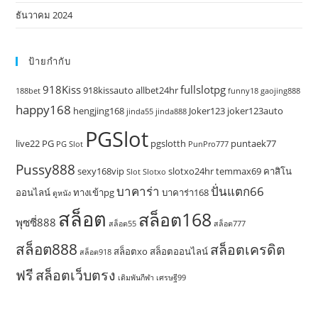
ธันวาคม 2024
ป้ายกำกับ
918Kiss
fullslotpg
918kissauto
allbet24hr
188bet
funny18
gaojing888
happy168
hengjing168
Joker123
joker123auto
jinda55
jinda888
PGSlot
live22
PG
pgslotth
puntaek77
PG Slot
PunPro777
Pussy888
sexy168vip
slotxo24hr
temmax69
คาสิโน
Slot
Slotxo
บาคาร่า
ปั่นแตก66
ออนไลน์
ทางเข้าpg
บาคาร่า168
ดูหนัง
สล็อต
สล็อต168
พุซซี่888
สล็อต55
สล็อต777
สล็อต888
สล็อตเครดิต
สล็อตxo
สล็อตออนไลน์
สล็อต918
ฟรี
สล็อตเว็บตรง
เดิมพันกีฬา
เศรษฐี99