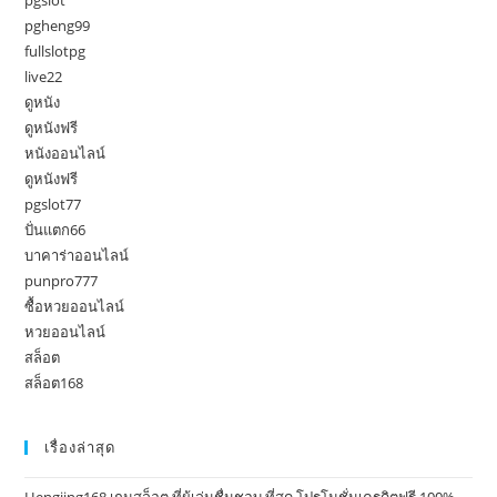
pgslot
pgheng99
fullslotpg
live22
ดูหนัง
ดูหนังฟรี
หนังออนไลน์
ดูหนังฟรี
pgslot77
ปั่นแตก66
บาคาร่าออนไลน์
punpro777
ซื้อหวยออนไลน์
หวยออนไลน์
สล็อต
สล็อต168
เรื่องล่าสุด