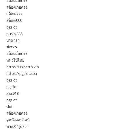
สล็อตเว็บตรง
สะดวก
Casino
สล็อตเว็บตรง
เว็บ
ใหญ่
สล็อต888
ทดลอง
สล็อต888
เล่น
Top
pgslot
15
By
pussy888
Lilla
บาคาร่า
188betths.com
18
slotxo
พฤษภาคม
69
สล็อตเว็บตรง
หนังโป๊ไทย
https://1xbetth.vip
https://pgslot.spa
pgslot
pg slot
kiss918
pgslot
slot
สล็อตเว็บตรง
ดูหนังออนไลน์
ทางเข้า joker