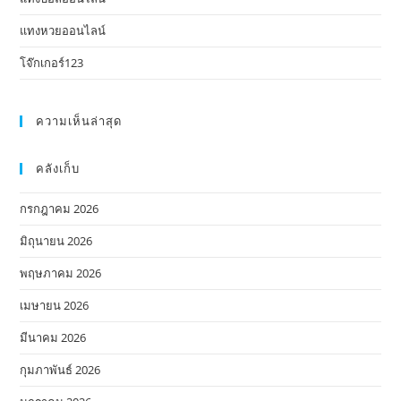
แทงหวยออนไลน์
โจ๊กเกอร์123
ความเห็นล่าสุด
คลังเก็บ
กรกฎาคม 2026
มิถุนายน 2026
พฤษภาคม 2026
เมษายน 2026
มีนาคม 2026
กุมภาพันธ์ 2026