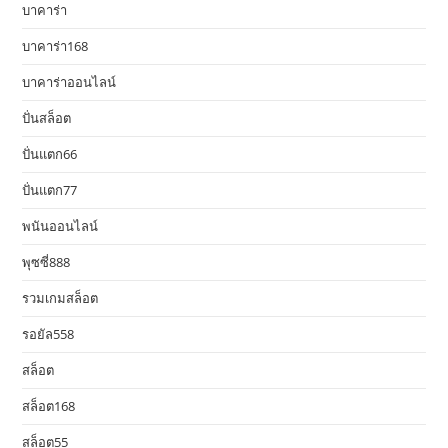
บาคาร่า
บาคาร่า168
บาคาร่าออนไลน์
ปั่นสล็อต
ปั่นแตก66
ปั่นแตก77
พนันออนไลน์
พุซซี่888
รวมเกมสล็อต
รอยัล558
สล็อต
สล็อต168
สล็อต55