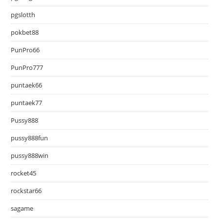
pgslotth
pokbet88
PunPro66
PunPro777
puntaek66
puntaek77
Pussy888
pussy888fun
pussy888win
rocket45
rockstar66
sagame