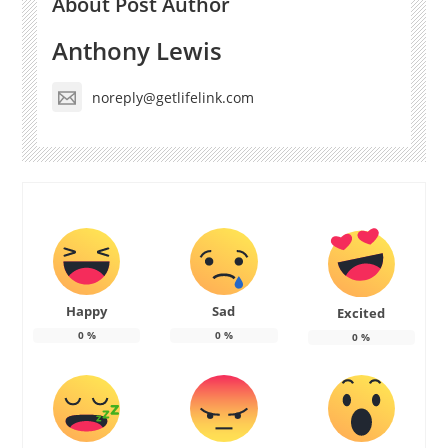
About Post Author
Anthony Lewis
noreply@getlifelink.com
Happy
Sad
Excited
0
%
0
%
0
%