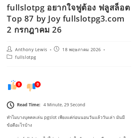
fullslotpg อยากใจฟูต้อง ฟลูสล็อต
Top 87 by Joy fullslotpg3.com
2 กรกฎาคม 26
Post
Post
Anthony Lewis
18 พฤษภาคม 2026
author:
published:
Post
fullslotpg
category:
0
0
Read Time:
4 Minute, 29 Second
ทำไมบางบุคคลเล่น pgslot เพียงแค่ก่อนนอนวันแล้ววันเล่า มันมี
ข้อดีอะไรบ้าง