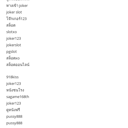
ทางเข้า joker
joker slot
โจ๊กเกอร์123
สล็อต
slotxo
joker123
jokerslot
pgslot
สล็อตxo
สล็อตออนไลน์
918kiss
joker123
หนังชนโรง
sagame168th
joker123
ดูหนังฟรี
pussy888
pussy888