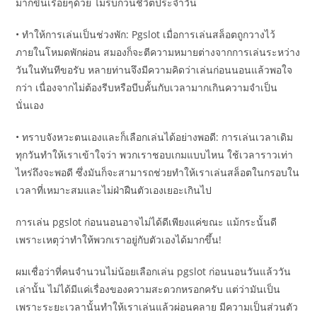
มากขึ้นเรื่อยๆด้วย ไม่รบกวนชีวิตประจำวัน
• ทำให้การเล่นเป็นช่วงพัก: Pgslot เมื่อการเล่นสล็อตถูกวางไว้
ภายในโหมดพักผ่อน สมองก็จะตีความหมายต่างจากการเล่นระหว่าง
วันในทันทีขอรับ หลายท่านจึงมีความคิดว่าเล่นก่อนนอนแล้วพอใจ
กว่า เนื่องจากไม่ต้องรีบหรือบีบคั้นกับเวลามากเกินความจำเป็น
นั่นเอง
• ทราบจังหวะตนเองและก็เลือกเล่นได้อย่างพอดี: การเล่นเวลาเดิม
ทุกวันทำให้เราเข้าใจว่า พวกเราชอบเกมแบบไหน ใช้เวลาราวเท่า
ไหร่ถึงจะพอดี ซึ่งมันก็จะสามารถช่วยทำให้เราเล่นสล็อตในกรอบใน
เวลาที่เหมาะสมและไม่ฝ่าฝืนตัวเองเยอะเกินไป
การเล่น pgslot ก่อนนอนอาจไม่ได้ดีเพียงแค่ขณะ แม้กระนั้นดี
เพราะเหตุว่าทำให้พวกเราอยู่กับตัวเองได้มากขึ้น!
ผมเชื่อว่าที่คนจำนวนไม่น้อยเลือกเล่น pgslot ก่อนนอนวันแล้ววัน
เล่านั้น ไม่ได้มีแค่เรื่องของความสะดวกหรอกครับ แต่ว่ามันเป็น
เพราะระยะเวลานั้นทำให้เราเล่นแล้วผ่อนคลาย มีความเป็นส่วนตัว