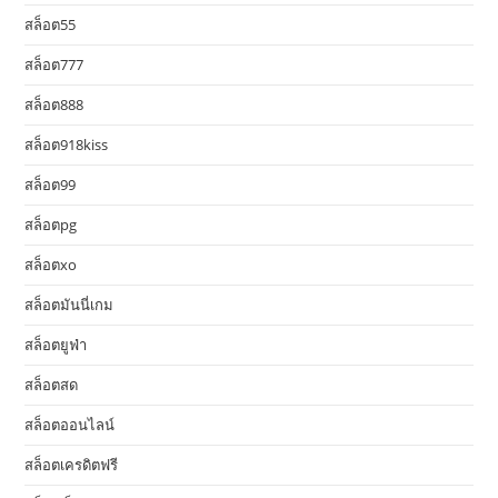
สล็อต55
สล็อต777
สล็อต888
สล็อต918kiss
สล็อต99
สล็อตpg
สล็อตxo
สล็อตมันนี่เกม
สล็อตยูฟ่า
สล็อตสด
สล็อตออนไลน์
สล็อตเครดิตฟรี