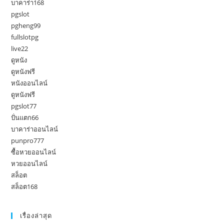
บาคาร่า168
pgslot
pgheng99
fullslotpg
live22
ดูหนัง
ดูหนังฟรี
หนังออนไลน์
ดูหนังฟรี
pgslot77
ปั่นแตก66
บาคาร่าออนไลน์
punpro777
ซื้อหวยออนไลน์
หวยออนไลน์
สล็อต
สล็อต168
เรื่องล่าสุด