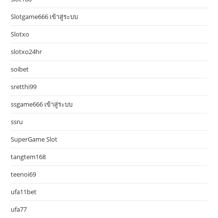
Slotgame666 เข้าสู่ระบบ
Slotxo
slotxo24hr
soibet
sretthi99
ssgame666 เข้าสู่ระบบ
ssru
SuperGame Slot
tangtem168
teenoi69
ufa11bet
ufa77