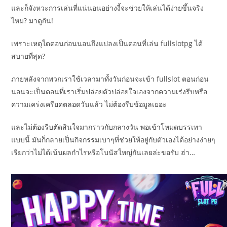
และก็จังหวะการเล่นที่แน่นอนอย่างงี้จะช่วยให้เล่นได้ง่ายขึ้นจริง
ไหม? มาดูกัน!
เพราะเหตุใดตอนก่อนนอนถึงแปลงเป็นตอนที่เล่น fullslotpg ได้
สบายที่สุด?
ภายหลังจากพวกเราใช้เวลามาทั้งวันก่อนจะเข้า fullslot ตอนก่อน
นอนจะเป็นตอนที่เราเริ่มปล่อยตัวปล่อยใจเองจากความเร่งรีบหรือ
ความเคร่งเครียดตลอดวันแล้ว ไม่ต้องรีบข้อมูลเยอะ
และไม่ต้องรีบตัดสินใจมากราวกับกลางวัน พอเข้าโหมดบรรเทา
แบบนี้ มันก็กลายเป็นกิจกรรมเบาๆที่ช่วยให้อยู่กับตัวเองได้อย่างง่ายๆ
เรียกว่าไม่ได้เน้นผลกำไรหรือโบนัสใหญ่กันเลยล่ะขอรับ ฮ่า…