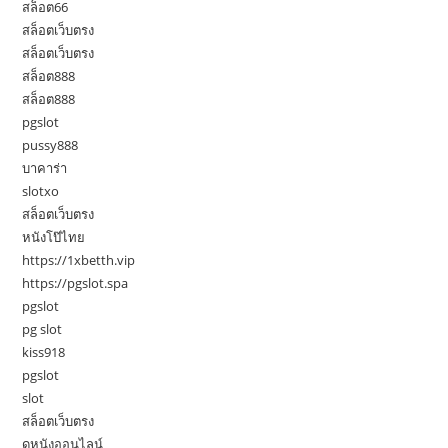
สล็อต66
สล็อตเว็บตรง
สล็อตเว็บตรง
สล็อต888
สล็อต888
pgslot
pussy888
บาคาร่า
slotxo
สล็อตเว็บตรง
หนังโป๊ไทย
https://1xbetth.vip
https://pgslot.spa
pgslot
pg slot
kiss918
pgslot
slot
สล็อตเว็บตรง
ดูหนังออนไลน์