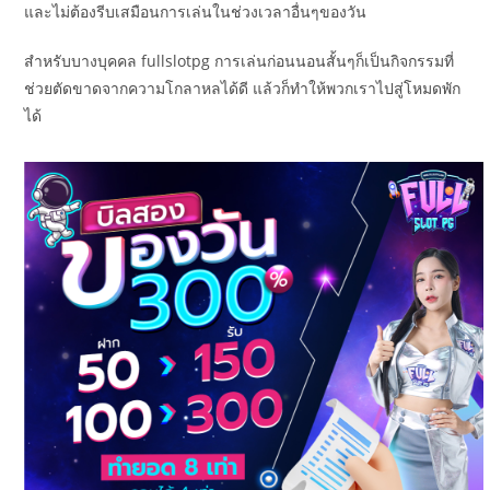
และไม่ต้องรีบเสมือนการเล่นในช่วงเวลาอื่นๆของวัน
สำหรับบางบุคคล fullslotpg การเล่นก่อนนอนสั้นๆก็เป็นกิจกรรมที่
ช่วยตัดขาดจากความโกลาหลได้ดี แล้วก็ทำให้พวกเราไปสู่โหมดพัก
ได้