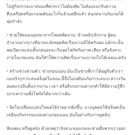
ไปสู่กิจกรรมเบาสมองที่พวกเราไม่ต้องคิด ไม่ต้องแบกรับความ
ตึงเครียดหรือแรงกดดันอะไรก็แล้วแต่อีกแล้ว สนุกสนานกับเกมได้
สุดกำลัง
• ช่วยให้สมองออกมาจากโหมดคิดงาน: ข้างหลังเลิกงาน ผู้คน
จำนวนมากบางทีอาจจะยังหยุดคิดเรื่องงานมิได้ครับผม แม้กระนั้น
พอเปิดเกมเล่นสั้นๆสมองจะเริ่มจุดโฟกัสกับภาพ เสียง หรือจังหวะ
ภายในเกมแทน มันก็ทำให้ความคิดเรื่องงานเบาลงไปได้เลยนะครับ
• สร้างช่วงส่วนตัว: ช่วงก่อนนอน มันเป็นช่วงที่เราได้อยู่กับตัวเรา
เองจริงๆการเล่นสล็อตในขณะนี้จึงไม่เหมือนกับการเล่นระหว่างวัน
หมดแรงบีบคั้นจากงาน เวลา หรือสิ่งรบกวนต่างๆทำให้มีความรู้สึก
บรรเทารวมทั้งโฟกัสได้มากกว่าเดิม
• จิตใจเปลี่ยนแปลงโหมดได้ง่ายมากยิ่งขึ้น: บางบุคคลใช้สล็อตเป็น
เสมือนกิจกรรมแปลงผ่านก่อนนอน มันก็อย่างกับการดูคลิป
ฟังเพลง หรือดูหนัง ด้วยเหตุว่าจังหวะของเกมจะช่วยดึงพวกเราออก