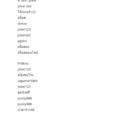
ทางเข้า joker
joker slot
โจ๊กเกอร์123
สล็อต
slotxo
joker123
jokerslot
pgslot
สล็อตxo
สล็อตออนไลน์
918kiss
joker123
หนังชนโรง
sagame168th
joker123
ดูหนังฟรี
pussy888
pussy888
บาคาร่า168