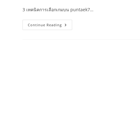
author:
published:
category:
3 เทคนิคการเลือกเกมบน puntaek7…
Puntaek77
Continue Reading
สล็อต
เว็บ
ตรง
มี
ครบ
ทุก
ค่าย
ทดลอง
เล่น
ฟรี
พร้อม
เครดิต
ฟรี
สำหรับ
สมาชิก
ใหม่
18
มิถุนายน
2569
เว็บไซต์
ตรง
Puntaek77.fun
คา
สิ
โน
ออนไลน์