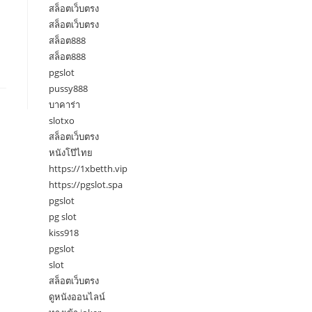
สล็อตเว็บตรง
สล็อตเว็บตรง
สล็อต888
สล็อต888
pgslot
pussy888
บาคาร่า
slotxo
สล็อตเว็บตรง
หนังโป๊ไทย
https://1xbetth.vip
https://pgslot.spa
pgslot
pg slot
kiss918
pgslot
slot
สล็อตเว็บตรง
ดูหนังออนไลน์