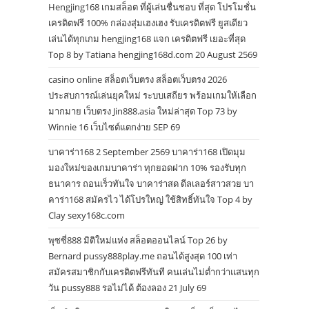
Hengjing168 เกมสล็อต ที่ผู้เล่นชื่นชอบ ที่สุด โปรโมชั่น
เครดิตฟรี 100% กล่องสุ่มเฮงเฮง รับเครดิตฟรี ยูสเดียว
เล่นได้ทุกเกม hengjing168 แจก เครดิตฟรี เยอะที่สุด
Top 8 by Tatiana hengjing168d.com 20 August 2569
casino online สล็อตเว็บตรง สล็อตเว็บตรง 2026
ประสบการณ์เล่นยุคใหม่ ระบบเสถียร พร้อมเกมให้เลือก
มากมาย เว็บตรง Jin888.asia ใหม่ล่าสุด Top 73 by
Winnie 16 เว็บไซต์แตกง่าย SEP 69
บาคาร่า168 2 September 2569 บาคาร่า168 เปิดมุม
มองใหม่ของเกมบาคาร่า ทุกยอดฝาก 10% รองรับทุก
ธนาคาร ถอนเร็วทันใจ บาคาร่าสด ดีลเลอร์สาวสวย บา
คาร่า168 สมัครไว ได้โปรใหญ่ ใช้สิทธิ์ทันใจ Top 4 by
Clay sexy168c.com
พุซซี่888 มิติใหม่แห่ง สล็อตออนไลน์ Top 26 by
Bernard pussy888play.me ถอนได้สูงสุด 100 เท่า
สมัครสมาชิกกับเครดิตฟรีทันที คนเล่นไม่ต่ำกว่าแสนทุก
วัน pussy888 รอไม่ได้ ต้องลอง 21 July 69