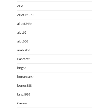
ABA
ABAGroup2
allbet24hr
alot66
alot666
amb slot
Baccarat
bng55
bonanza99
bonus888
brazil999
Casino