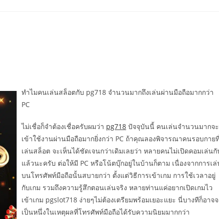
ry:
ทำไมคนเล่นสล็อตกับ pg718 จำนวนมากถึงเล่นผ่านมือถือมากกว่า
PC
ไม่เชื่อก็จำต้องเชื่อครับผมว่า
pg718
ปัจจุบันนี้ คนเล่นจำนวนมากจะ
เข้าใช้งานผ่านมือถือมากยิ่งกว่า PC ถ้าคุณลองพิจารณาคนรอบกายที
เล่นสล็อต จะเห็นได้ชัดเจนกว่าเดิมเลยว่า หลายคนไม่เปิดคอมเล่นกั
แล้วนะครับ ต่อให้มี PC หรือโน้ตบุ๊กอยู่ในบ้านก็ตาม เนื่องจากการเล่
บนโทรศัพท์มือถือนั้นสบายกว่า ตั้งแต่วิธีการเข้าเกม การใช้เวลาอยู่
กับเกม รวมถึงความรู้สึกตอนเล่นจริง หลายท่านแค่อยากเปิดเกมไว
เข้าเกม pgslot718 ง่ายๆไม่ต้องเตรียมพร้อมเยอะแยะ นี่บางทีก็อาจ
เป็นหนึ่งในเหตุผลที่โทรศัพท์มือถือได้รับความนิยมมากกว่า