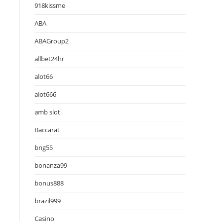
918kissme
ABA
ABAGroup2
allbet24hr
alot66
alot666
amb slot
Baccarat
bng55
bonanza99
bonus888
brazil999
Casino