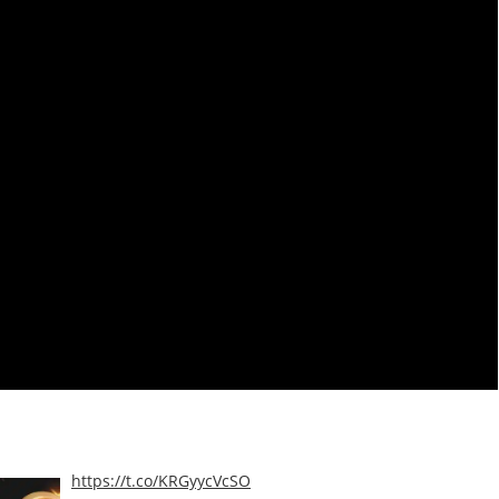
https://t.co/KRGyycVcSO