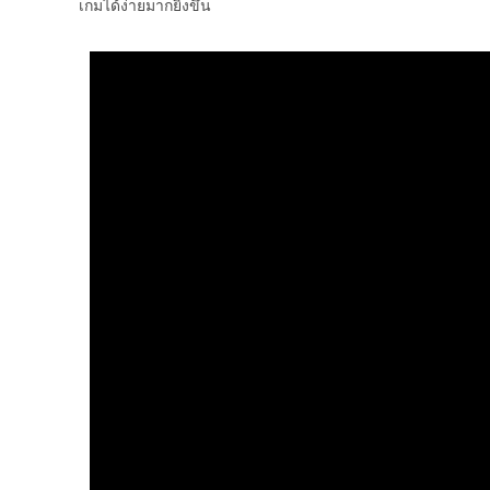
เกมได้ง่ายมากยิ่งขึ้น