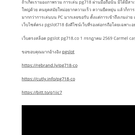
ถ้าเกิดเรามองภาพรวม การเล่น pg718 ผ่านมือถือนั้น มิได้มีส
ใหญ่ด้วย คนยุคสมัยใหม่อยากความเร็ว ความยืดหยุ่น แล้วก็การเข
มากกว่าการเล่นบน PC มากเลยขอรับ ตั้งแต่การเข้าถึงเกมง่าย เล
เว็บไซต์ตรง pgslot718 ยังดีไซน์เว็บที่รองต่อกรถือโดยเฉพาะอย
เว็บตรงสล็อต pgslot pg718.co 1 กรกฎาคม 2569 Carmel ca
ขอขอบคุณมากอ้างอิง
pgslot
https://rebrand.ly/pg718-co
https://cutly.info/pg718-co
https://bitt.to/q1iic7