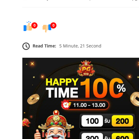
author:
published:
catego
0
0
Read Time:
5 Minute, 21 Second