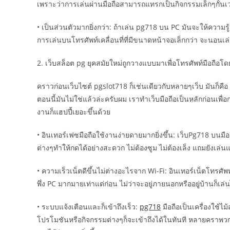
เพราะว่าการเล่นผ่านมือถือสามารถแทรกเป็นกิจกรรมเล็กๆกั้น
• เป็นส่วนตัวมากยิ่งกว่า: ถ้าเล่น pg718 บน PC มันจะให้ความรู
การเล่นบนโทรศัพท์เคลื่อนที่ที่มีขนาดหน้าจอเล็กกว่า จะนอนเล่นหร
2. เว็บสล็อต pg ยุคสมัยใหม่ถูกวางแบบมาเพื่อโทรศัพท์มือถือโด
คราวก่อนเว็บไซต์ pgslot718 ก็เช่นเดียวกับหลายๆเว็บ มันก็คือ
ตอนนี้มันไม่ใช่แล้วล่ะครับผม เราทำเว็บมือถือเป็นหลักก่อนเพื่อก
งานก็แฮปปี้เยอะขึ้นด้วย
• อินเทอร์เฟซมือถือใช้งานง่ายดายมากยิ่งขึ้น: เว็บPg718 บนม
ต่างๆทำให้กดได้อย่างสะดวก ไม่ต้องซูม ไม่ต้องเล็ง แถมยังเล่
• ความเร็วเน็ตดีขึ้นไม่ต่างอะไรจาก Wi-Fi: อินเทอร์เน็ตโทรศัพท
พึ่ง PC มากมายเท่าแต่ก่อน ไม่ว่าจะอยู่ภายนอกหรืออยู่บ้านก็เล
• ระบบแจ้งเตือนและก็เข้าถึงเร็ว:
pg718
มือถือเป็นเครื่องใช้ไ
โปรโมชันหรือกิจกรรมต่างๆก็จะเข้าถึงได้ในทันที หลายคราพวกเรา