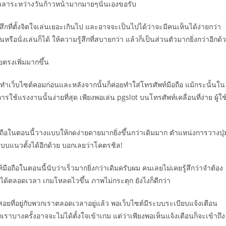
เวลาระหว่างวันก้าวหน้ามากมายๆนั่นเองขอรับ
้สึกที่ตั้งจิตใจเล่นเยอะเกินไป และอาจจะเป็นไปได้ว่าจะมีคนเห็นได้ง่ายกว่า
ือนั่งเล่นก็ได้ ให้ความรู้สึกที่สบายกว่า แล้วก็เป็นส่วนตัวมากยิ่งกว่าอีกด้
ยตรงเพิ่มมากขึ้น
 ทำเว็บไซต์คอมก่อนและหลังจากนั้นก็ค่อยทำใส่โทรศัพท์มือถือ แม้กระนั้นใน
ารใช้แรงงานนั้นง่ายที่สุด เพียงพอเล่น pgslot บนโทรศัพท์เคลื่อนที่ง่าย ผู้ใช
ือถือในตอนนี้วางแบบให้กดง่ายดายมากยิ่งขึ้นกว่าเดิมมาก ตำแหน่งการวางปุ่
นแบบแนวตั้งได้อีกด้วย บอกเลยว่าโคตรชิล!
์มือถือในตอนนี้นับว่าเร็วมากยิ่งกว่าเดิมครับผม คนเลยไม่เคยรู้สึกว่าจำต้อง
่นได้ตลอดเวลา เกมโหลดไวขึ้น ภาพไม่กระตุก ยังไงก็ดีกว่า
ม้สอยที่อยู่กับพวกเราตลอดเวลาอยู่แล้ว พอเว็บไซต์มีระบบระเบียบแจ้งเตือน
บางครั้งอาจจะไม่ได้ตั้งใจเข้าเกม แต่ว่าเพียงพอเห็นแจ้งเตือนก็จะเข้าถึง