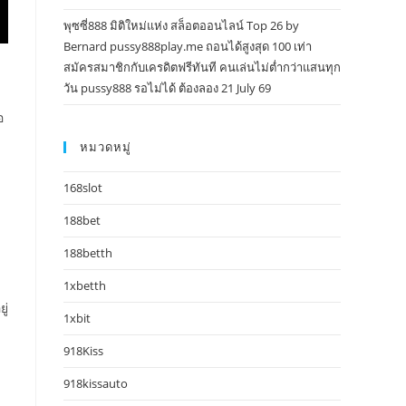
พุซซี่888 มิติใหม่แห่ง สล็อตออนไลน์ Top 26 by
Bernard pussy888play.me ถอนได้สูงสุด 100 เท่า
สมัครสมาชิกกับเครดิตฟรีทันที คนเล่นไม่ต่ำกว่าแสนทุก
วัน pussy888 รอไม่ได้ ต้องลอง 21 July 69
อ
หมวดหมู่
168slot
188bet
188betth
1xbetth
ู่
1xbit
918Kiss
918kissauto