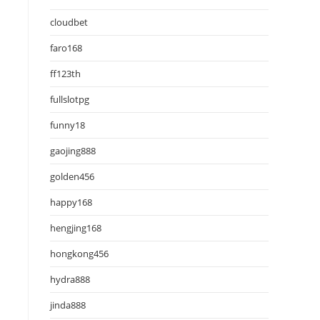
cloudbet
faro168
ff123th
fullslotpg
funny18
gaojing888
golden456
happy168
hengjing168
hongkong456
hydra888
jinda888