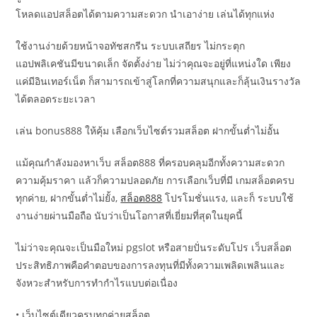
โหลดแอปสล็อตได้ตามความสะดวก นำเอาง่าย เล่นได้ทุกแห่ง
ใช้งานง่ายด้วยหน้าจอทัชสกรีน ระบบเสถียร ไม่กระตุก
แอปพลิเคชันมีขนาดเล็ก จัดตั้งง่าย ไม่ว่าคุณจะอยู่ที่แหน่งใด เพียง
แค่มีอินเทอร์เน็ต ก็สามารถเข้าสู่โลกที่ความสนุกและก็ลุ้นเงินรางวัล
ได้ตลอดระยะเวลา
เล่น bonus888 ให้คุ้ม เลือกเว็บไซต์รวมสล็อต ฝากขั้นต่ำไม่อั้น
แม้คุณกำลังมองหาเว็บ สล็อต888 ที่ครอบคลุมอีกทั้งความสะดวก
ความคุ้มราคา แล้วก็ความปลอดภัย การเลือกเว็บที่มี เกมสล็อตครบ
ทุกค่าย, ฝากขั้นต่ำไม่ยั้ง,
สล็อต888
โปรโมชั่นแรง, และก็ ระบบใช้
งานง่ายผ่านมือถือ นับว่าเป็นโอกาสที่เยี่ยมที่สุดในยุคนี้
ไม่ว่าจะคุณจะเป็นมือใหม่ pgslot หรือสายปั่นระดับโปร เว็บสล็อต
ประสิทธิภาพคือคำตอบของการลงทุนที่มีทั้งความเพลิดเพลินและ
จังหวะสำหรับการทำกำไรแบบต่อเนื่อง
• เว็บไซต์เดียวครบทุกค่ายสล็อต