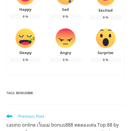
Happy
Sad
Excited
0
%
0
%
0
%
Sleepy
Angry
Surprise
0
%
0
%
0
%
TAGS
:
BONUS888
Read
Previous Post
more
casino online เว็บแม่ bonus888 ทดลองเล่น Top 88 by
articles