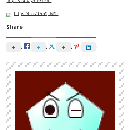
https://cutt.ly/trP6hZnF
https://t.co/07mSjrMSFg
Share