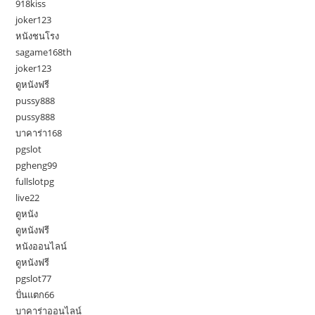
918kiss
joker123
หนังชนโรง
sagame168th
joker123
ดูหนังฟรี
pussy888
pussy888
บาคาร่า168
pgslot
pgheng99
fullslotpg
live22
ดูหนัง
ดูหนังฟรี
หนังออนไลน์
ดูหนังฟรี
pgslot77
ปั่นแตก66
บาคาร่าออนไลน์