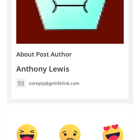
About Post Author
Anthony Lewis
noreply@getlifelink.com