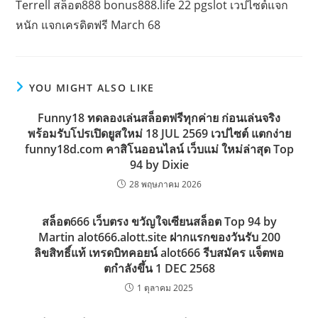
Terrell สล็อต888 bonus888.life 22 pgslot เวปไซต์แจก
หนัก แจกเครดิตฟรี March 68
YOU MIGHT ALSO LIKE
Funny18 ทดลองเล่นสล็อตฟรีทุกค่าย ก่อนเล่นจริง
พร้อมรับโปรเปิดยูสใหม่ 18 JUL 2569 เวปไซต์ แตกง่าย
funny18d.com คาสิโนออนไลน์ เว็บแม่ ใหม่ล่าสุด Top
94 by Dixie
28 พฤษภาคม 2026
สล็อต666 เว็บตรง ขวัญใจเซียนสล็อต Top 94 by
Martin alot666.alott.site ฝากแรกของวันรับ 200
ลิขสิทธิ์แท้ เทรดบิทคอยน์ alot666 รีบสมัคร แจ็ตพอ
ตกำลังขึ้น 1 DEC 2568
1 ตุลาคม 2025