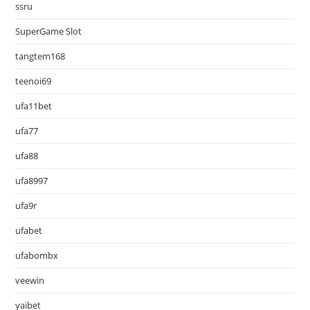
ssru
SuperGame Slot
tangtem168
teenoi69
ufa11bet
ufa77
ufa88
ufa8997
ufa9r
ufabet
ufabombx
veewin
yaibet