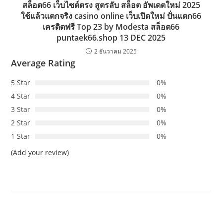
สล็อต66 เว็บไซต์ตรง สูตรลับ สล็อต อัพเดตใหม่ 2025
ใช้แล้วแตกจริง casino online เว็บเปิดใหม่ ปั่นแตก66
เครดิตฟรี Top 23 by Modesta สล็อต66
puntaek66.shop 13 DEC 2025
2 ธันวาคม 2025
Average Rating
5 Star
0%
4 Star
0%
3 Star
0%
2 Star
0%
1 Star
0%
(Add your review)