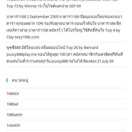
Top 73 by Winnie 16 เว็บไซต์แตกง่าย SEP 69
บาคาร่า168 2 September 2569 บาคาร่า168 เปิดมุมมองใหม่ของเกมบา
คาร่า ทุกยอดฝาก 10% รองรับทุกธนาคาร ถอนเร็วทันใจ บาคาร่าสด ดีล
เลอร์สาวสวย บาคาร่า168 สมัครไว ได้โปรใหญ่ ใช้สิทธิ์ทันใจ Top 4 by
Clay sexy168c.com
พุซซี่888 มิติใหม่แห่ง สล็อตออนไลน์ Top 26 by Bernard
pussy888play.me ถอนได้สูงสุด 100 เท่า สมัครสมาชิกกับเครดิตฟรีทันที
คนเล่นไม่ต่ำกว่าแสนทุกวัน pussy888 รอไม่ได้ ต้องลอง 21 July 69
หมวดหมู่
168slot
188bet
188betth
1xbetth