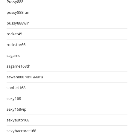
Pussy888
pussy888fun
pussy888win
rocket45
rockstar66
sagame
sagame168th
sawan888 ทดลองเล่น
sbobet168
sexy168
sexy168vip
sexyauto168
sexybaccarat168