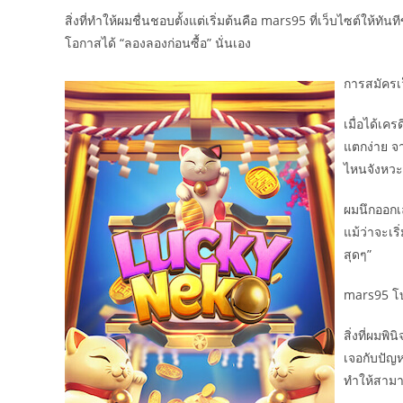
สิ่งที่ทำให้ผมชื่นชอบตั้งแต่เริ่มต้นคือ mars95 ที่เว็บไซต์ให้ท
โอกาสได้ “ลองลองก่อนซื้อ” นั่นเอง
การสมัครเว
เมื่อได้เค
แตกง่าย จ
ไหนจังหวะ
ผมนึกออกเล
แม้ว่าจะเริ
สุดๆ”
mars95 โบน
สิ่งที่ผมพ
เจอกับปัญห
ทำให้สามา