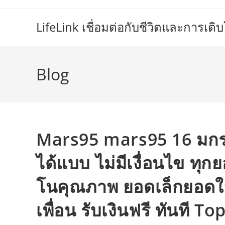
Skip
to
LifeLink เชื่อมต่อกับชีวิตและการเติ
content
Blog
Mars95 mars95 16 มกรา
ได้แบบ ไม่มีเงื่อนไข ทุ
โนคุณภาพ ยอดเล็กยอดใ
เพื่อน รับเงินฟรี ทันที T