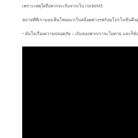
เพราะเหตุใดถึงควรจะเริ่มจากเว็บ rocket45
หลายทีที่เรามองเห็นโฆษณาเว็บสล็อตต่างๆพร้อมโปรโมชั่นดึงดูด
• มั่นใจเรื่องความปลอดภัย – เงินของพวกเราจะไม่หาย และก็ข้อ