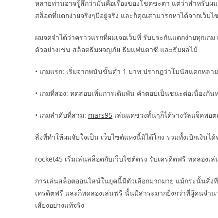
หลายท่านอาจรู้สึกว่ามันคือเรื่องของโชคชะตา แต่ว่าสำหรับผ
สล็อตที่แตกง่ายจริงๆมีอยู่จริง และก็คุณสามารถหาได้จากเว็บไซต
ผมจดจำได้ว่าคราวแรกที่ผมเจอเว็บที่ รับประกันแตกง่ายทุกเ
ตัวอย่างเช่น สล็อตธีมผจญภัย ธีมแฟนตาซี และธีมผลไม้
• เกมแรก: เริ่มจากพนันขั้นต่ำ 1 บาท ปรากฏว่าโบนัสแตกหลาย
• เกมที่สอง: ทดสอบเพิ่มการเดิมพัน คำตอบเป็นชนะต่อเนื่องกัน
• เกมลำดับที่สาม:
mars95
เล่นแค่ช่วงสั้นๆก็ได้รางวัลแจ็คพ
สิ่งที่ทำให้ผมจับใจเป็น เว็บไซต์แห่งนี้มิได้โกง รวมทั้งเบิกเงินไ
rocket45 เริ่มเล่นสล็อตกับเว็บไซต์ตรง รับเครดิตฟรี ทดลองเล
การเล่นสล็อตออนไลน์ในยุคนี้มีตัวเลือกมากมาย แม้กระนั้นสิ่
เครดิตฟรี และก็ทดลองเล่นฟรี นั้นมีสาระมากยิ่งกว่าที่ผู้คนจำนว
เสี่ยงอย่างแท้จริง