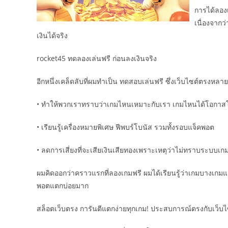
การได้ลองเ
เนื่องจากว
เงินได้จริง
rocket45 ทดลองเล่นฟรี ก่อนลงเงินจริง
อีกหนึ่งเคล็ดลับที่ผมทำเป็น ทดสอบเล่นฟรี ซึ่งเว็บไซต์ตรงหลาย
• ทำให้พวกเราทราบว่าเกมไหนเหมาะกับเรา เกมไหนได้โอกาสโ
• เรียนรู้เครื่องหมายพิเศษ ฟีพบร์โบนัส รวมทั้งรอบแจ็คพอต
• ลดการเสี่ยงที่จะเสียเงินเสียทองเพราะเหตุว่าไม่ทราบระบบเก
ผมคิดออกว่าคราวแรกที่ลองเกมฟรี ผมได้เรียนรู้ว่าเกมบางเกม
พอตแตกบ่อยมาก
สล็อตเว็บตรง การันตีแตกง่ายทุกเกม! ประสบการณ์ตรงกับเว็บไซต