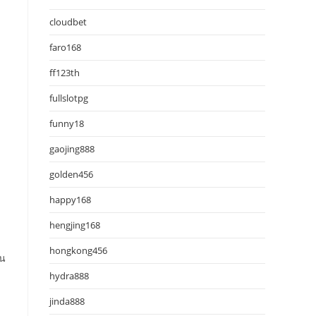
cloudbet
faro168
ff123th
fullslotpg
funny18
gaojing888
golden456
happy168
hengjing168
hongkong456
ัน
hydra888
jinda888