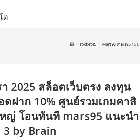
บโต
>
rocket45
>
Mars95 mars95 16 มก
 2025 สล็อตเว็บตรง ลงทุน
กยอดฝาก 10% ศูนย์รวมเกมคาสิ
หญ่ โอนทันที mars95 แนะนำ
op 3 by Brain